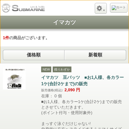
イマカツ
1
件
の商品がございます。
価格順
新着順
NEW
残りわずか
イマカツ 豆バッツ ■お1人様、各カラー
1ケ(合計2ケまで)の販売
2,090
円
販売価格(税込):
在庫： 0 個
■お1人様、各カラー1ケ(合計2ケ)までの販売
とさせていただきます。
(ポイント付与・使用対象外)
まっすぐ泳ぐだけじゃない!