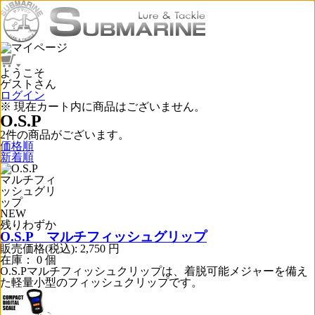
ようこそ
ゲストさん
ログイン
※ 現在カート内に商品はございません。
O.S.P
2
件
の商品がございます。
価格順
新着順
NEW
残りわずか
O.S.P マルチフィッシュグリップ
販売価格(税込):
2,750
円
在庫： 0 個
O.S.Pマルチフィッシュクリップは、着脱可能メジャーを備え
た軽量小型のフィッシュクリップです。