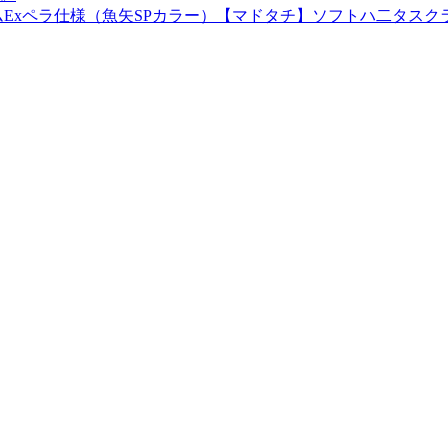
xペラ仕様（魚矢SPカラー）【マドタチ】ソフトハ二タスクラン