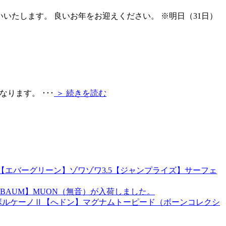
いいたします。 良いお年をお迎えください。 ※明日（31日）
業となります。
･･･
＞ 続きを読む
r）【エバーグリーン】ゾワゾワ3.5【ジャンプライズ】サーフェ
BAUM】MUON（無音）が入荷しました。
ズ】ボルケーノⅡ【へドン】マグナムトーピード（ボーンコレクシ