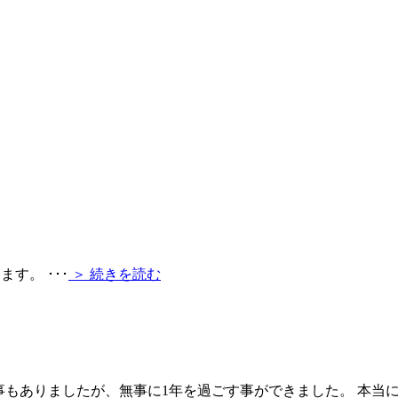
します。
･･･
＞ 続きを読む
な事もありましたが、無事に1年を過ごす事ができました。 本当に