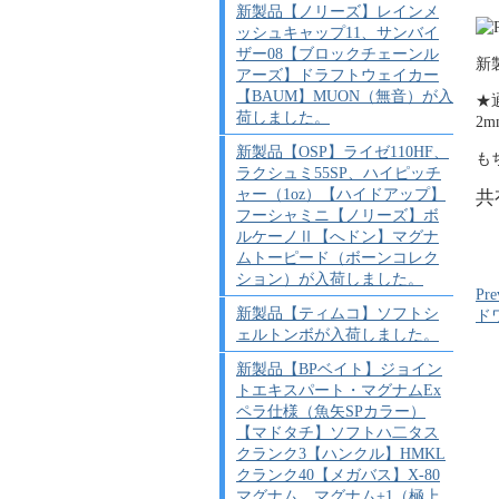
新製品【ノリーズ】レインメ
ッシュキャップ11、サンバイ
ザー08【ブロックチェーンル
新
アーズ】ドラフトウェイカー
【BAUM】MUON（無音）が入
★
荷しました。
2
新製品【OSP】ライゼ110HF、
も
ラクシュミ55SP、ハイピッチ
ャー（1oz）【ハイドアップ】
共
フーシャミニ【ノリーズ】ボ
ルケーノⅡ【へドン】マグナ
ムトーピード（ボーンコレク
ション）が入荷しました。
Pre
新製品【ティムコ】ソフトシ
ド
ェルトンボが入荷しました。
新製品【BPベイト】ジョイン
トエキスパート・マグナムEx
ペラ仕様（魚矢SPカラー）
【マドタチ】ソフトハ二タス
クランク3【ハンクル】HMKL
クランク40【メガバス】X-80
マグナム、マグナム+1（極上