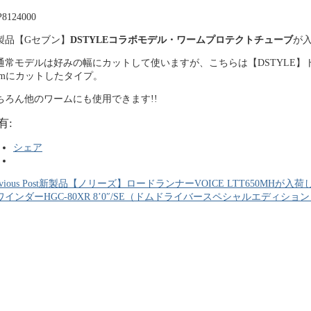
製品【Gセブン】
DSTYLEコラボモデル・ワームプロテクトチューブ
が
通常モデルは好みの幅にカットして使いますが、こちらは【DSTYLE
mmにカットしたタイプ。
ちろん他のワームにも使用できます!!
有:
シェア
vious Post
新製品【ノリーズ】ロードランナーVOICE LTT650MHが入
ワインダーHGC-80XR 8’0″/SE（ドムドライバースペシャルエディシ