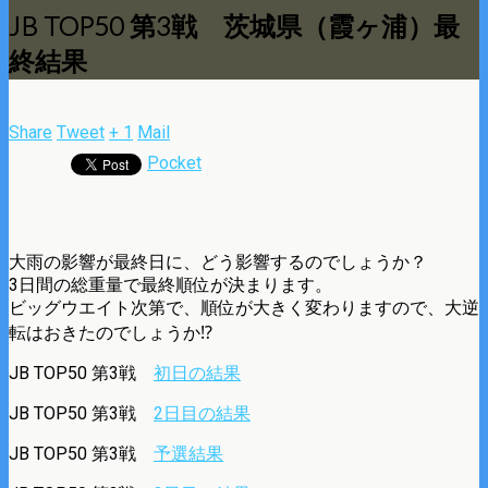
JB TOP50 第3戦 茨城県（霞ヶ浦）最
終結果
Share
Tweet
+ 1
Mail
Pocket
大雨の影響が最終日に、どう影響するのでしょうか？
3日間の総重量で最終順位が決まります。
ビッグウエイト次第で、順位が大きく変わりますので、大逆
転はおきたのでしょうか⁉
JB TOP50 第3戦
初日の結果
JB TOP50 第3戦
2日目の結果
JB TOP50 第3戦
予選結果