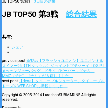
JB TOP50 第3戦
3日目の結果
JB TOP50 第3戦
総合結果
共有:
シェア
previous post
新製品【フラッシュユニオン】ユニオンギル
スイマー95【T.H.タックル】ジョイントプチゾーイ【O.S.P】
メッセンジャーバッグ、ドライブビーバーマグナム、
MMZ（チビ）（ナミ）が入荷しました。
next post
【deps】タイニーブルシューター、タイニーブル
ドーズをWEB SHOPに掲載しました。
Copyright © 2005-2014 LureshopSUBMARINE All rights
reserved.
Powered by