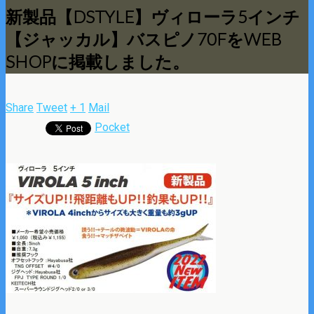
新製品【DSTYLE】ヴィローラ5インチ
【ジャッカル】バスピノ70FをWEB
SHOPに掲載しました。
Share
Tweet
+ 1
Mail
Pocket