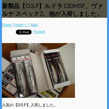
新製品【O.S.P】ルドラ130MSF、ヴァ
ルナ スペック2、他が入荷しました。
Share
Tweet
+ 1
Mail
Pocket
人気の【O.S.P】入荷しました。