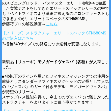
のスピニングロッド。 バスマスターエリート参戦中に徹底
した実戦テストをしてきたエリートスペックシリーズの中で
も「ベイトフィネスより繊細に扱えるのにロングキャストも
できる」のが、エリートスペックのSTN680MS。
伊藤巧プロの解説動画→
こちら
【ノリーズ】ストラクチャーエリートスペック STN680MS
のご購入はこちら
※梱包240サイズでの発送につき送料が変更になります。
新製品【リューギ】
モノガードヴェスパ（各種）
が入荷しま
した。
■4lb以下のラインを用いたフィネスフィッシングでの使用を
前提としスタンダードフィネスジグヘッドの定番として人気
の「ヴェスパ」のガード付きモデル「モノガードヴェスパ」
が待望のリリース。
スナッグレス性能を得て、今までのヴェスパでは難しかった
ストラクチャーをよりタイトに狙う事ができます！