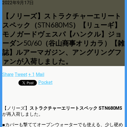
2022年9月17日
【ノリーズ】ストラクチャーエリート
スペック（STN680MS）【リューギ】
モノガードヴェスパ【ハンクル】ジョ
ーダン50/60（谷山商事オリカラ）【雑
誌】ルアーマガジン、アングリングフ
ァンが入荷しました。
Share
Tweet
+ 1
Mail
Pocket
【ノリーズ】
ストラクチャーエリートスペック STN680MS
が再入荷しました。
■カバーも撃ててオープンウォーターでも使える、少し硬め