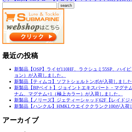
最近の投稿
新製品【OSP】ライゼ110HF、ラクシュミ55SP、
ョン）が入荷しました。
新製品【ティムコ】ソフトシェルトンボが入荷しました
新製品【BPベイト】ジョイントエキスパート・マグナムE
ナム、マグナム+1（極上カラー）が入荷しました。
新製品【ノリーズ】ジェティーシャッド62F【レイドジャ
新製品【ハンクル】HMKLウエイククランク100が入荷
アーカイブ