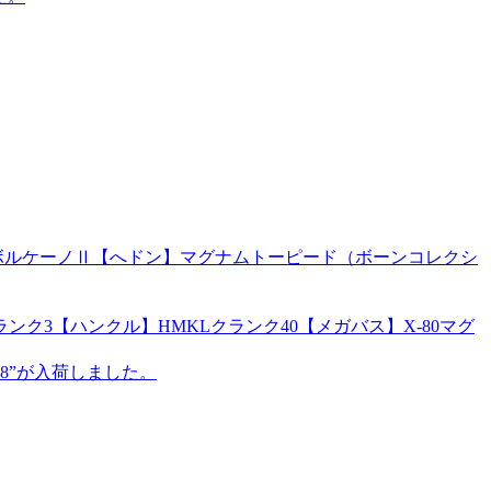
ズ】ボルケーノⅡ【へドン】マグナムトーピード（ボーンコレクシ
ク3【ハンクル】HMKLクランク40【メガバス】X-80マグ
8”が入荷しました。