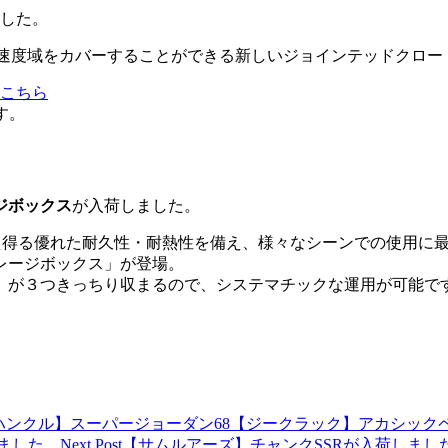
した。
速度域をカバーすることができる新しいジョインテッドクロー「
はこちら
す。
ジボックス
が入荷しました。
得る優れた耐久性・耐熱性を備え、様々なシーンでの使用に最適
レージボックス」が登場。
ス」が３つきっちり収まるので、システマチックな運用が可能で
ハンクル】スーパージョーダン68【ジークラック】アカシック
しました。
Next Post
【サムルアーズ】チャンクSSRが入荷しまし