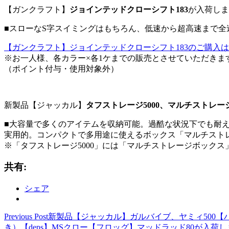
【ガンクラフト】
ジョインテッドクローシフト183
が入荷しま
■スローなS字スイミングはもちろん、低速から超高速まで全
【ガンクラフト】ジョインテッドクローシフト183のご購入
※お一人様、各カラー×各1ケまでの販売とさせていただきま
（ポイント付与・使用対象外）
新製品【ジャッカル】
タフストレージ5000、マルチストレー
■大容量で多くのアイテムを収納可能。過酷な状況下でも耐え
実用的。コンパクトで多用途に使えるボックス「マルチスト
※「タフストレージ5000」には「マルチストレージボック
共有:
シェア
Previous Post
新製品【ジャッカル】ガルバイブ、ヤミィ500【
き）【deps】MSクロー【フロッグ】マッドラッド80が入荷