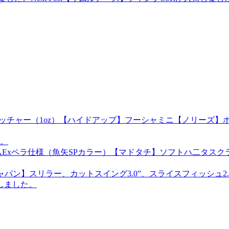
ハイピッチャー（1oz）【ハイドアップ】フーシャミニ【ノリー
。
xペラ仕様（魚矢SPカラー）【マドタチ】ソフトハ二タスクラン
パン】スリラー、カットスイング3.0”、スライスフィッシュ2.
しました。