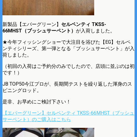
新製品【エバーグリーン】
セルペンティ TKSS-
66MHST（ブッシュサーペント）
が入荷しました。
★今年フィッシングショーで大注目を浴びた【EG】セルペ
ンティシリーズ、第一弾となる「ブッシュサーペント」が入
荷しました。
（初回の入荷はご予約分のみでしたので、店頭に並ぶのは初
です！）
JB TOP50今江プロが、長期間テストを繰り返した渾身のス
ピニングロッド。
是非、お早めにご検討下さい！
【エバーグリーン】セルペンティ TKSS-66MHST（ブッシュ
サーペント）のご購入はこちら