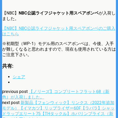
【NBC】
NBC公認ライフジャケット用スペアボンベ
が入荷し
ました。
【NBC】NBC公認ライフジャケット用スペアボンベのご購入
はこちら
※初期型（WP-1）モデル用のスペアボンベは、今後、入手
が難しくなると思われますので、現在も使用されている方は
ご注意下さい。
共有:
シェア
previous post
【ノリーズ】コンプリートフラット68（新
色）が入荷しました。
next post
新製品【フェンウィック】リンクス（2022年追加
モデル）【イマカツ】リップライザー60F【ラパラ】シャッ
ドラップエリート75【THタックル】ホバリンブライス（新