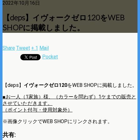
2022年10月16日
【deps】イヴォークゼロ120をWEB
SHOPに掲載しました。
Share
Tweet
+ 1
Mail
Pocket
【deps】
イヴォークゼロ120
をWEB SHOPに掲載しました。
■お一人（1家族）様、（カラーを問わず）1ケまでの販売と
させていただきます。
（ポイント付与・使用対象外）
※画像クリックでWEB SHOPにリンクされます。
共有: