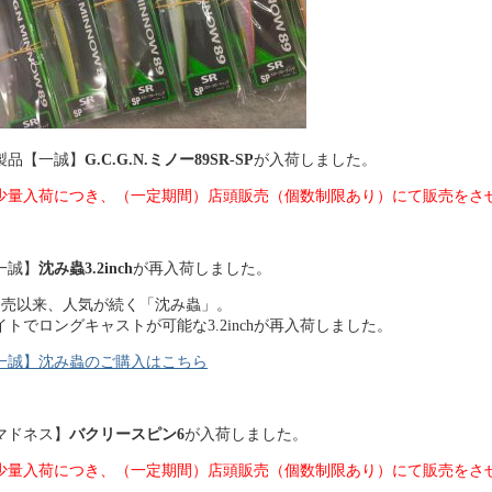
製品【一誠】
G.C.G.N.ミノー89SR-SP
が入荷しました。
少量入荷につき、（一定期間）店頭販売（個数制限あり）にて販売をさ
一誠】
沈み蟲3.2inch
が再入荷しました。
発売以来、人気が続く「沈み蟲」。
イトでロングキャストが可能な3.2inchが再入荷しました。
一誠】沈み蟲のご購入はこちら
マドネス】
バクリースピン6
が入荷しました。
少量入荷につき、（一定期間）店頭販売（個数制限あり）にて販売をさ