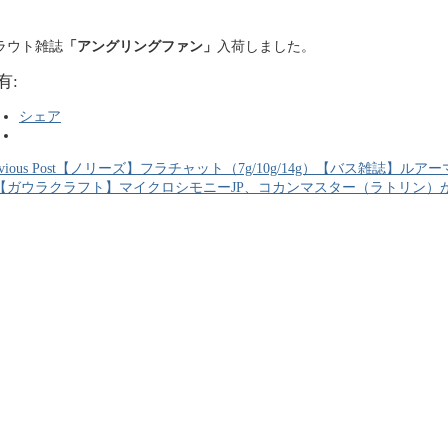
ラウト雑誌
「アングリングファン」
入荷しました。
有:
シェア
vious Post
【ノリーズ】フラチャット（7g/10g/14g）【バス雑誌】ル
【ガウラクラフト】マイクロシモニーJP、コカンマスター（ラトリン）