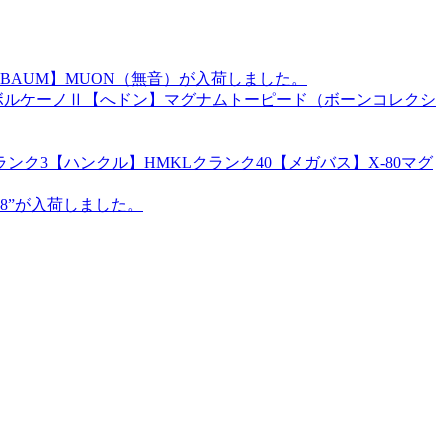
BAUM】MUON（無音）が入荷しました。
ズ】ボルケーノⅡ【へドン】マグナムトーピード（ボーンコレクシ
ク3【ハンクル】HMKLクランク40【メガバス】X-80マグ
8”が入荷しました。