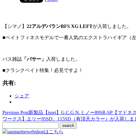
【シマノ】
22アルデバランBFS XG LEFT
が入荷しました。
■ベイトフィネスモデルで一番人気のエクストラハイギア（
バス雑誌
「バサー」
入荷しました。
■クランクベイト特集！必見ですよ！
共有:
シェア
Previous Post
新製品【issei】G.C.G.N.ミノー89SR-SP
ワークス】エリー95SD、115SD（有頂天カラー）が入荷しま