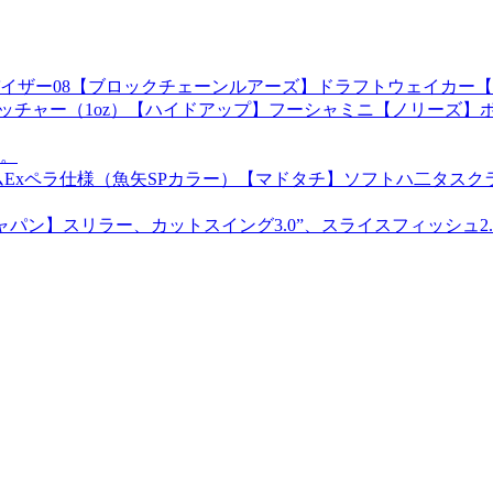
イザー08【ブロックチェーンルアーズ】ドラフトウェイカー【
ハイピッチャー（1oz）【ハイドアップ】フーシャミニ【ノリー
。
xペラ仕様（魚矢SPカラー）【マドタチ】ソフトハ二タスクラン
パン】スリラー、カットスイング3.0”、スライスフィッシュ2.