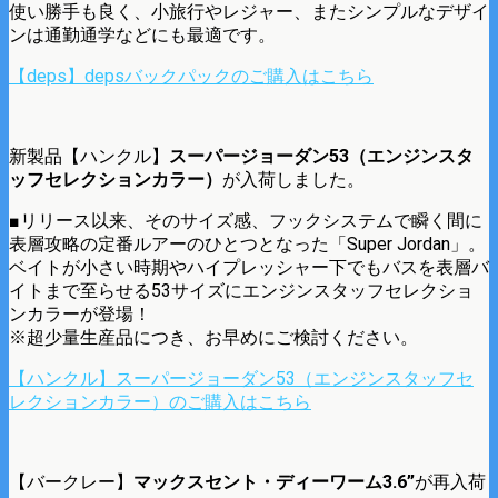
使い勝手も良く、小旅行やレジャー、またシンプルなデザイ
ンは通勤通学などにも最適です。
【deps】depsバックパックのご購入はこちら
新製品【ハンクル】
スーパージョーダン53（エンジンスタ
ッフセレクションカラー）
が入荷しました。
■リリース以来、そのサイズ感、フックシステムで瞬く間に
表層攻略の定番ルアーのひとつとなった「Super Jordan」。
ベイトが小さい時期やハイプレッシャー下でもバスを表層バ
イトまで至らせる53サイズにエンジンスタッフセレクショ
ンカラーが登場！
※超少量生産品につき、お早めにご検討ください。
【ハンクル】スーパージョーダン53（エンジンスタッフセ
レクションカラー）のご購入はこちら
【バークレー】
マックスセント・ディーワーム3.6”
が再入荷