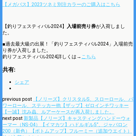
【メガバス】2023ツネミ別注カラーのご購入はこちら
【釣りフェスティバル2024】
入場前売り券
が入荷しまし
た。
■過去最大級の出展！「釣りフェスティバル2024」入場前売
り券が入荷しました。
釣りフェスティバル2024詳しくは→
こちら
共有:
シェア
previous post
【ノリーズ】クリスタルS、スローロール、パ
ワーロール、ステッカー他【ザップ】ゼロインチワッキー
【一誠】沈み蟲、ルアーケースが再入荷しました。
next post
新製品【ノリーズ】キャスティングハンドーウォ
ーマー（NS-04）【イマカツ】ハドルギル5”、ジャバロン
200（新色）【ボトムアップ】フルーミー（追加ウエイト）