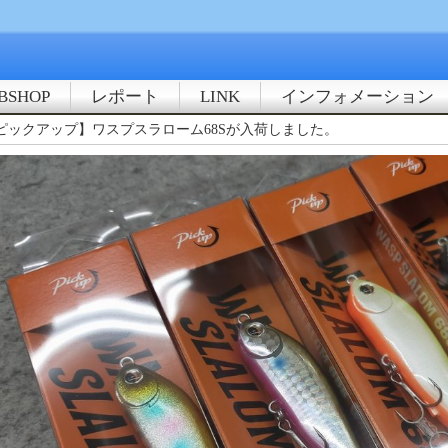
BSHOP
レポート
LINK
インフォメーション
ピックアップ】ワスプスラローム68Sが入荷しました。