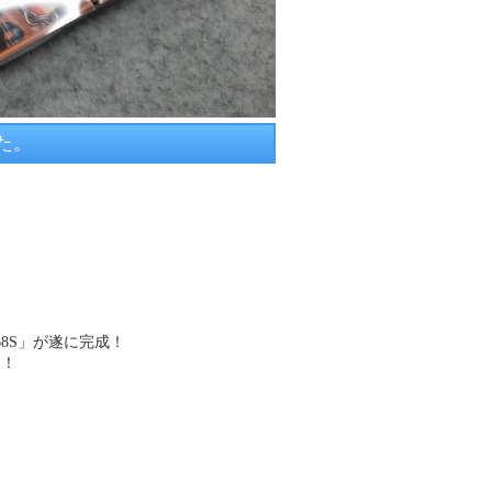
た。
8S」が遂に完成！
定！