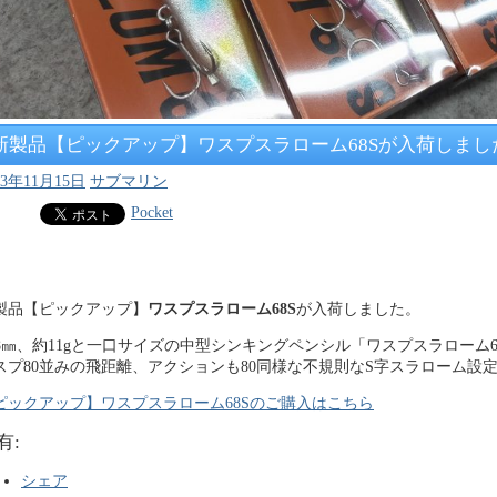
新製品【ピックアップ】ワスプスラローム68Sが入荷しまし
23年11月15日
サブマリン
Pocket
製品【ピックアップ】
ワスプスラローム68S
が入荷しました。
68㎜、約11gと一口サイズの中型シンキングペンシル「ワスプスラローム6
スプ80並みの飛距離、アクションも80同様な不規則なS字スラローム設
ピックアップ】ワスプスラローム68Sのご購入はこちら
有:
シェア