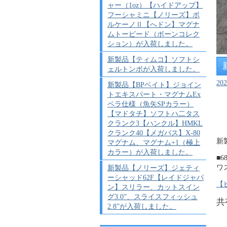
ャー（1oz）【ハイドアップ】
フーシャミニ【ノリーズ】ボ
ルケーノⅡ【へドン】マグナ
ムトーピード（ボーンコレク
ション）が入荷しました。
新製品【ティムコ】ソフトシ
ェルトンボが入荷しました。
20
新製品【BPベイト】ジョイン
トエキスパート・マグナムEx
ペラ仕様（魚矢SPカラー）
【マドタチ】ソフトハ二タス
クランク3【ハンクル】HMKL
クランク40【メガバス】X-80
新
マグナム、マグナム+1（極上
カラー）が入荷しました。
■
ワ
新製品【ノリーズ】ジェティ
ーシャッド62F【レイドジャパ
【
ン】スリラー、カットスイン
グ3.0”、スライスフィッシュ
共
2.8”が入荷しました。