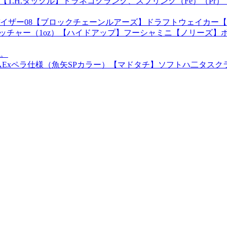
2MD【T.H.タックル】ドラネコクランク、スプリンク（Fe）（P
イザー08【ブロックチェーンルアーズ】ドラフトウェイカー【
ハイピッチャー（1oz）【ハイドアップ】フーシャミニ【ノリー
。
xペラ仕様（魚矢SPカラー）【マドタチ】ソフトハ二タスクラン