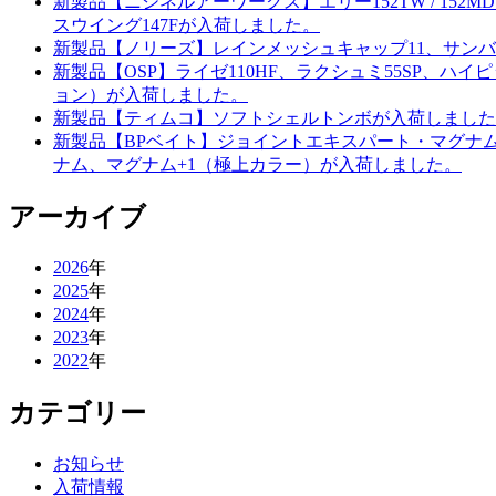
新製品【ニシネルアーワークス】エリー152TW / 15
スウイング147Fが入荷しました。
新製品【ノリーズ】レインメッシュキャップ11、サンバ
新製品【OSP】ライゼ110HF、ラクシュミ55SP、
ョン）が入荷しました。
新製品【ティムコ】ソフトシェルトンボが入荷しました
新製品【BPベイト】ジョイントエキスパート・マグナムE
ナム、マグナム+1（極上カラー）が入荷しました。
アーカイブ
2026
年
2025
年
2024
年
2023
年
2022
年
カテゴリー
お知らせ
入荷情報