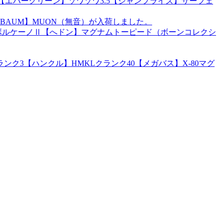
r）【エバーグリーン】ゾワゾワ3.5【ジャンプライズ】サーフェ
BAUM】MUON（無音）が入荷しました。
ズ】ボルケーノⅡ【へドン】マグナムトーピード（ボーンコレクシ
ク3【ハンクル】HMKLクランク40【メガバス】X-80マグ