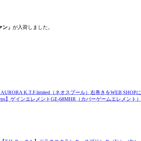
ァン」
が入荷しました。
URORA K.T.F.limited（ネオスプール）右巻きをWEB SH
eps】ゲインエレメントGE-68MHR（カバーゲームエレメン