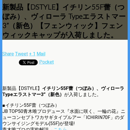
新製品【DSTYLE】イチリン55F蕾（つ
ぼみ）、ヴィローラ Typeエラストマー
3”（新色）【フェンウィック】フェン
ウィックキャップが入荷しました。
Share
Tweet
+ 1
Mail
Pocket
新製品【DSTYLE】
イチリン55F蕾（つぼみ）、ヴィローラ
Typeエラストマー3”（新色）
が入荷しました。
■イチリン55F蕾（つぼみ）
JB TOP50青木唯プロデュース『水面に咲く、一輪の花』ニ
ューコンセプトワカサギタイプルアー「ICHIRIN70F」のダ
ウンサイジングモデル(55F)が登場!
青木唯プロの実釣解説→
こちら