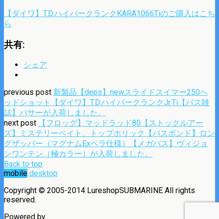
【ダイワ】T.D.ハイパークランクKARA1066Tiのご購入はこち
ら
共有:
シェア
previous post
新製品【deps】newスライドスイマー250ヘ
ッドショット【ダイワ】T.D.ハイパークランクJr.Ti【バス雑
誌】バサーが入荷しました。
next post
【フロッグ】マッドラッド80【ストックルアー
ズ】ミステリーベイト、トップホリック【バスポンド】ロン
グザッパー（マグナムExペラ仕様）【メガバス】ヴィジョ
ンワンテン（極カラー）が入荷しました。
Back to top
mobile
desktop
Copyright © 2005-2014 LureshopSUBMARINE All rights
reserved.
Powered by