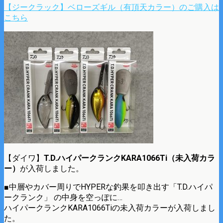
【ジークラック】ベローズギル（有頂天カラー）のご購入は
こちら
【ダイワ】
T.D.ハイパークランクKARA1066Ti（未入荷カラ
ー）
が入荷しました。
■中層やカバー周りでHYPERな釣果を叩き出す「T.D.ハイパ
ークランク」 の中身を空っぽに…
ハイパークランクKARA1066Tiの未入荷カラーが入荷しまし
た。