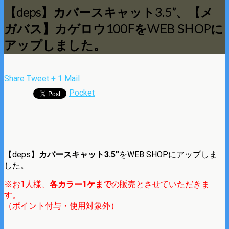
【deps】カバースキャット3.5”、【メ
ガバス】カゲロウ100FをWEB SHOPに
アップしました。
Share
Tweet
+ 1
Mail
Pocket
【deps】
カバースキャット3.5”
をWEB SHOPにアップしま
した。
※お1人様、
各カラー1ケまで
の販売とさせていただきま
す。
（ポイント付与・使用対象外）