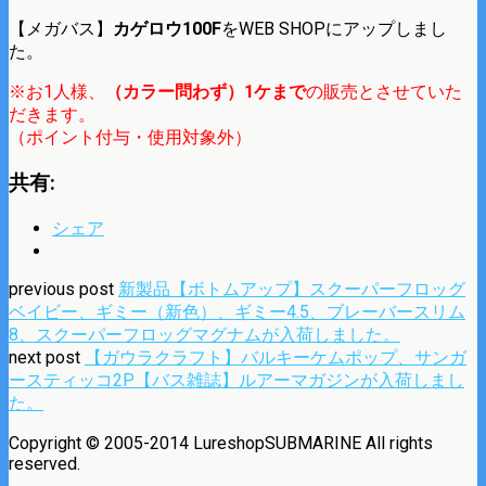
【メガバス】
カゲロウ100F
をWEB SHOPにアップしまし
た。
※お1人様、
（カラー問わず）1ケまで
の販売とさせていた
だきます。
（ポイント付与・使用対象外）
共有:
シェア
previous post
新製品【ボトムアップ】スクーパーフロッグ
ベイビー、ギミー（新色）、ギミー4.5、ブレーバースリム
8、スクーパーフロッグマグナムが入荷しました。
next post
【ガウラクラフト】バルキーケムポップ、サンガ
ースティッコ2P【バス雑誌】ルアーマガジンが入荷しまし
た。
Copyright © 2005-2014 LureshopSUBMARINE All rights
reserved.