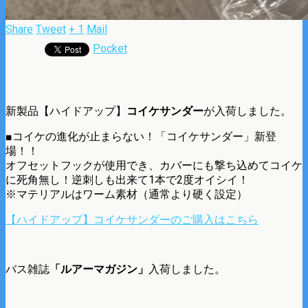
Share
Tweet
+ 1
Mail
Pocket
新製品【ハイドアップ】
コイケサンダー
が入荷しました。
■コイケの進化が止まらない！「コイケサンダー」新登
場！！
オフセットフックが使用でき、カバーにも撃ち込めてコイケ
に死角無し！逆刺しも出来て1本で2度オイシイ！
※マテリアルはワーム素材（通常より硬く設定）
【ハイドアップ】コイケサンダーのご購入はこちら
バス雑誌
「ルアーマガジン」
入荷しました。