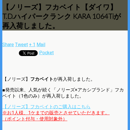
【ノリーズ】フカベイト【ダイワ】
T.D.ハイパークランク KARA 1064Tiが
再入荷しました。
Share
Tweet
+ 1
Mail
Pocket
【ノリーズ】
フカベイト
が再入荷しました。
■発売以来、人気が続く「ノリーズ×アカシブランド」フカ
ベイト（1色のみ）が再入荷しました。
【ノリーズ】フカベイトのご購入はこちら
※お1人様、1ケまでの販売とさせていただきます。
（ポイント付与・使用対象外）