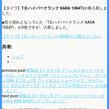
【ダイワ】
T.D.ハイパークランク KARA 1064Ti
が再入荷しま
した。
■売り切れとなっていた「T.D.ハイパークランク KARA
1064Ti」が3色ですが、入荷しました。
【ダイワ】T.D.ハイパークランク KARA のご購入はこちら
共有:
シェア
previous post
新製品【イマカツ】アベンタクローラーチビ
バゼル、ハドルスイマー4”（フラッシュプレート）、ヴィラ
ル70他【フロッグ】ウッドギルレイカーライブ、チキマシ
ーン【サムルアーズ】コトカス（リアル芋虫カラー）が入荷
しました。
next post
新製品【イマカツ】アベンタクローラーチビバゼ
ル他をWEB SHOPにアップしました。