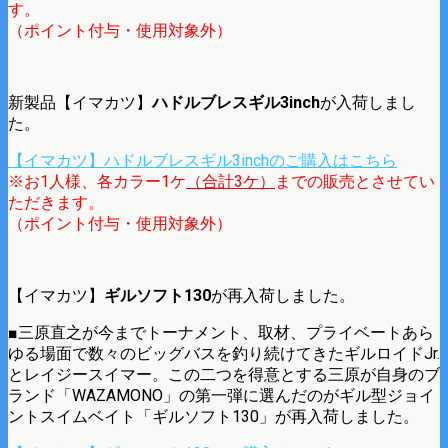
す。
（ポイント付与・使用対象外）
新製品【イマカツ】
ハドルブレスギル3inch
が入荷しまし
た。
【イマカツ】ハドルブレスギル3inchのご購入はこちら
※お1人様、各カラー1ケ
（合計3ケ）
までの販売とさせてい
ただきます。
（ポイント付与・使用対象外）
【イマカツ】
ギルソフト130
が再入荷しました。
■三原直之が今までトーナメント、取材、プライベートあら
ゆる場面で数々のビッグバスを釣り続けてきたギルロイドJr.
とレイジースイマー。この二つを得意とする三原が自身のブ
ランド「WAZAMONO」の第一弾に選んだのがギル型ジョイ
ントスイムベイト「ギルソフト130」が再入荷しました。