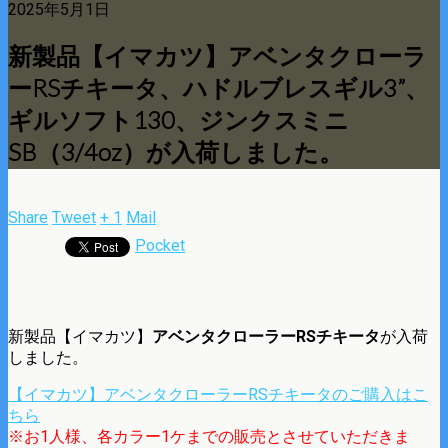
2025年5月1日
新製品【イマカツ】アベンタクローラ
ーRSチキータ、ハドルブレスギル3”、
ギルソフト130、ジンクスミニ
SB（3/4oz）が入荷しました。
Share
Tweet
+ 1
Mail
Pocket
新製品【イマカツ】
アベンタクローラーRSチキータ
が入荷
しました。
【イマカツ】アベンタクローラーRSチキータのご購入はこ
ちら
※お1人様、各カラー1ケまでの販売とさせていただきま