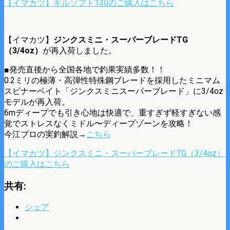
【イマカツ】ギルソフト130のご購入はこちら
【イマカツ】
ジンクスミニ・スーパーブレードTG
（3/4oz）
が再入荷しました。
■発売直後から全国各地で釣果実績多数！！
0.2ミリの極薄・高弾性特殊鋼ブレードを採用したミニマム
スピナーベイト「ジンクスミニスーパーブレード」に3/4oz
モデルが再入荷。
6mディープでも引き心地は快適で、重すぎず軽すぎない感
覚でストレスなくミドル〜ディープゾーンを攻略！
今江プロの実釣解説→
こちら
【イマカツ】ジンクスミニ・スーパーブレードTG（3/4oz）
のご購入はこちら
共有:
シェア