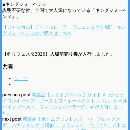
■キングジミーヘンジ
説明不要な位、全国で大人気になっている「キングジミーヘ
ンジ」。
【ジャッカル】デッドスローラーフルコンタクト4.8”、キン
グジミーヘンジのご購入はこちら
【釣りフェスタ2026】
入場前売り券
が入荷しました。
共有:
シェア
previous post
新製品【レイドジャパン】サイドメッシュナ
イロンキャップ、ゴーストワイヤーネクストレベル、レベル
バイブブースト、フィッシュローラー3”、4”が入荷しまし
た。
next post
新製品【ボトムアップ】スクーパーフロッグメ
ガ、スナックジグ（18g）、フランジャー他【ノリーズ】エ