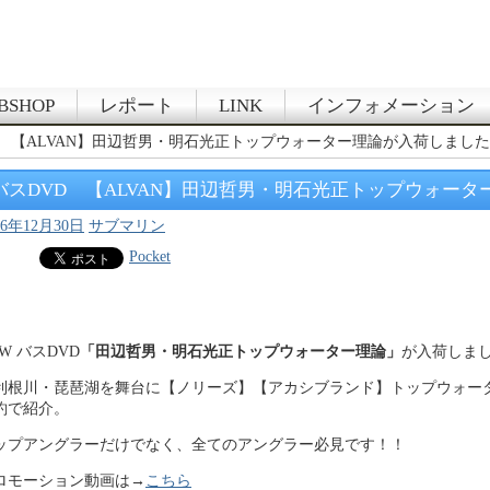
BSHOP
レポート
LINK
インフォメーション
D 【ALVAN】田辺哲男・明石光正トップウォーター理論が入荷しまし
バスDVD 【ALVAN】田辺哲男・明石光正トップウォー
16年12月30日
サブマリン
Pocket
W バスDVD
「田辺哲男・明石光正トップウォーター理論」
が入荷しま
利根川・琵琶湖を舞台に【ノリーズ】【アカシブランド】トップウォー
釣で紹介。
ップアングラーだけでなく、全てのアングラー必見です！！
ロモーション動画は→
こちら