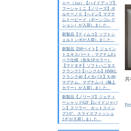
ャー（1oz）【ハイドアップ】
フーシャミニ【ノリーズ】ボ
ルケーノⅡ【へドン】マグナ
ムトーピード（ボーンコレク
ション）が入荷しました。
新製品【ティムコ】ソフトシ
ェルトンボが入荷しました。
新製品【BPベイト】ジョイン
トエキスパート・マグナムEx
ペラ仕様（魚矢SPカラー）
【マドタチ】ソフトハ二タス
クランク3【ハンクル】HMKL
クランク40【メガバス】X-80
共
マグナム、マグナム+1（極上
カラー）が入荷しました。
新製品【ノリーズ】ジェティ
ーシャッド62F【レイドジャパ
Pre
ン】スリラー、カットスイン
グ3.0”、スライスフィッシュ
2.8”が入荷しました。