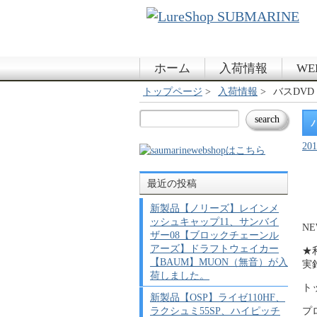
ホーム
入荷情報
WE
トップページ
入荷情報
バスDV
20
最近の投稿
新製品【ノリーズ】レインメ
ッシュキャップ11、サンバイ
NE
ザー08【ブロックチェーンル
アーズ】ドラフトウェイカー
★
【BAUM】MUON（無音）が入
実
荷しました。
ト
新製品【OSP】ライゼ110HF、
ラクシュミ55SP、ハイピッチ
プ