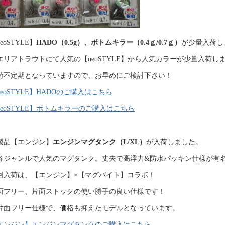
eoSTYLE】
HADO（0.5g）、ボトムキラー（0.4ｇ/0.7ｇ）
が少量入荷し
エリアトラウトにて人気の【neoSTYLE】から人気カラーが少量入荷し
荷不定期となっていますので、お早めにご検討下さい！
neoSTYLE】HADOのご購入はこちら
neoSTYLE】ボトムキラーのご購入はこちら
製品【エンジン】
エンジンマグタンク（L/XL）
が入荷しました。
各ジャンルで人気のマグタンク。丈夫で高浮力&防水パッキン仕様が有
回入荷は、【エンジン】×【マグバイト】コラボ！
面フリー、片面ストックの使い勝手の良い仕様です！
片面フリー仕様で、価格も抑えたモデルとなっています。
エンジン】エンジンマグタンクのご購入はこちら