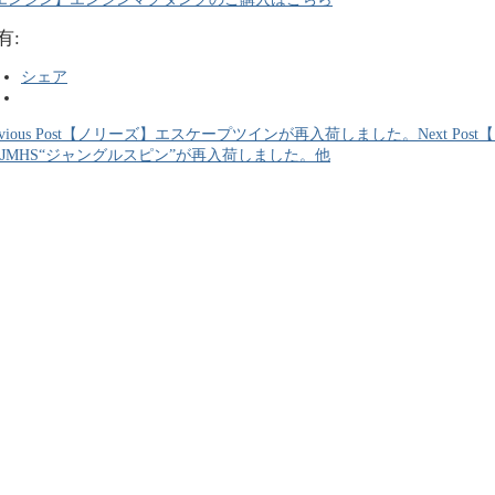
有:
シェア
vious Post
【ノリーズ】エスケープツインが再入荷しました。
Next Post
【
80JMHS“ジャングルスピン”が再入荷しました。他