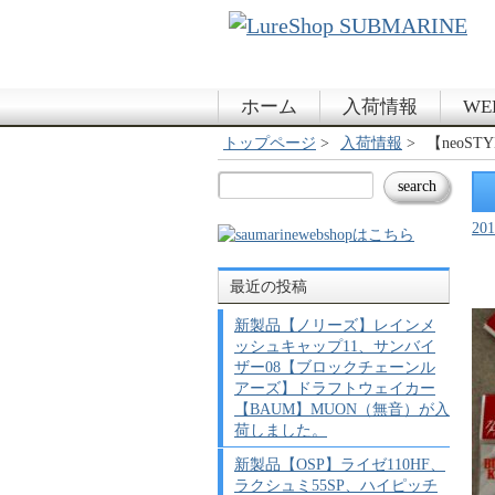
ホーム
入荷情報
WE
トップページ
入荷情報
【neoS
20
最近の投稿
新製品【ノリーズ】レインメ
ッシュキャップ11、サンバイ
ザー08【ブロックチェーンル
アーズ】ドラフトウェイカー
【BAUM】MUON（無音）が入
荷しました。
新製品【OSP】ライゼ110HF、
ラクシュミ55SP、ハイピッチ