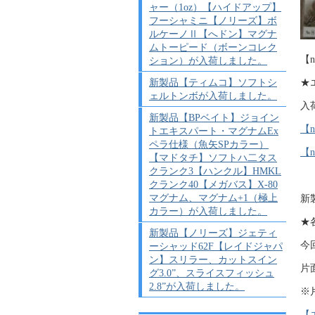
ャー（1oz）【ハイドアップ】
フーシャミニ【ノリーズ】ボ
ルケーノⅡ【へドン】マグナ
ムトーピード（ボーンコレク
【n
ション）が入荷しました。
新製品【ティムコ】ソフトシ
★
ェルトンボが入荷しました。
入
新製品【BPベイト】ジョイン
【
トエキスパート・マグナムEx
ペラ仕様（魚矢SPカラー）
【
【マドタチ】ソフトハ二タス
クランク3【ハンクル】HMKL
クランク40【メガバス】X-80
マグナム、マグナム+1（極上
新
カラー）が入荷しました。
★
新製品【ノリーズ】ジェティ
今
ーシャッド62F【レイドジャパ
ン】スリラー、カットスイン
片
グ3.0”、スライスフィッシュ
2.8”が入荷しました。
※
【