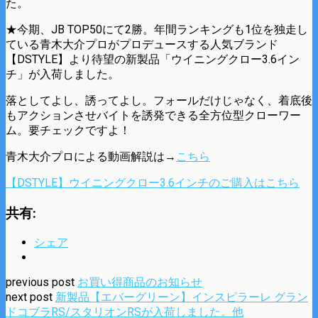
た。
★今期、JB TOP50にて2勝。年間ランキングも1位を独走し
ている青木大介プロがプロデュースする人気ブランド
【DSTYLE】より待望の新製品「ウイニングクロー3.6イン
チ」が入荷しました。
落としてよし、誘ってよし。フォールだけじゃなく、着底後
もアクションさせバイトを誘発できる全方位型クローワー
ム。要チェックですよ！
青木大介プロによる動画解説は→
こちら
【DSTYLE】ウイニングクロー3.6インチのご購入はこちら
共有:
シェア
previous post
お買い得商品のお知らせ
next post
新製品【エバーグリーン】インスピラーレ グラン
ドコブラRS/スタリオンRSが入荷しました。他