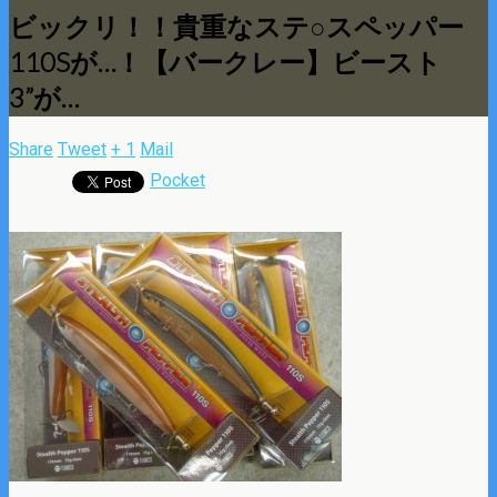
ビックリ！！貴重なステ○スペッパー
110Sが…！【バークレー】ビースト
3”が…
Share
Tweet
+ 1
Mail
Pocket