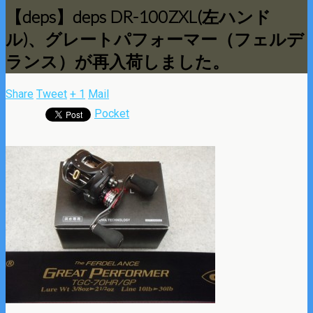
【deps】deps DR-100ZXL(左ハンド
ル)、グレートパフォーマー（フェルデ
ランス）が再入荷しました。
Share
Tweet
+ 1
Mail
Pocket