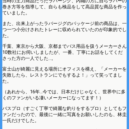
当時の主力商品だったラバージグ、内職の方に自らラバーの
巻き方等を指導して、自らも検品をして高品質な商品を作っ
ていました。
また、出来上がったラバージグのパッケージ前の商品は、一
つ一つ小分けされたトレーに収められていたのが印象的でし
た。
千葉、東京から大阪、京都までバス用品を扱うメーカーさん
10数社にお伺いしましたが、一番、丁寧にお話をしてくだ
さった方の一人でした…。
富士山が綺麗に見える場所にオフィスを構え、「メーカーを
失敗したら、レストランにでもするよ！」って笑ってまし
た。
（あれから、16年…今では、日本だけじゃなく、世界中に多
くのファンがいる凄いメーカーになってます！）
バスプロ（すごく丁寧で綺麗な釣りをするプロ）としてもフ
ァンだったので、最後に一緒に写真をお願いしたのも、林圭
一氏だけでした。