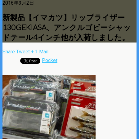
2016年3月2日
新製品【イマカツ】リップライザー
130GEKIASA、アンクルゴビーシャッ
ドテール4インチ他が入荷しました。
Share
Tweet
+ 1
Mail
Pocket