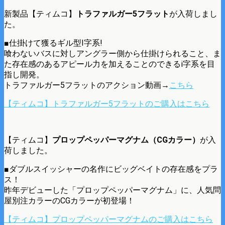
新製品【ティムコ】
トラファルガー5フラット
が入荷しまし
た。
■仕掛けて獲るギル型I字系!
喰わないバスに対しアングラー側から仕掛けられること、ま
た存在感のあるアピール力を加えることのできるi字系を目
指し開発。
トラファルガー5フラットのアクション動画→
こちら
【ティムコ】トラファルガー5フラットのご購入はこちら
【ティムコ】
プロップペッパーマグナム（CGカラー）
が入
荷しました。
■ダブルスイッシャーの名作にビッグベイトの存在感をプラ
ス！
昨年デビューした「プロップペッパーマグナム」に、人気問
屋別注カラーのCGカラーが初登場！
【ティムコ】プロップペッパーマグナムのご購入はこちら