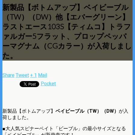
新製品【ボトムアップ】ベイビーブル
（TW）（DW）他【エバーグリーン】
ラストエース103S【ティムコ】トラフ
ァルガー5フラット、プロップペッパ
ーマグナム（CGカラー）が入荷しまし
た。
Share
Tweet
+ 1
Mail
Pocket
新製品【ボトムアップ】
ベイビーブル（TW）（DW）
が入
荷しました。
■大人気スピナーベイト「ビーブル」の最小サイズとなる
「ベイビーブル」が新発売です！