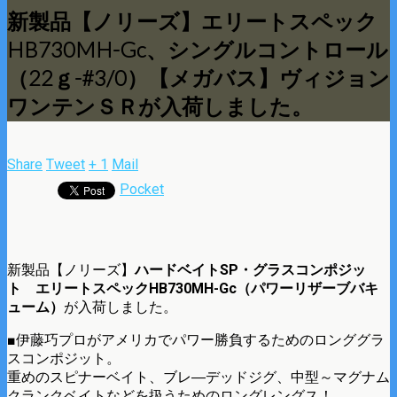
新製品【ノリーズ】エリートスペック
HB730MH-Gc、シングルコントロール
（22ｇ-#3/0）【メガバス】ヴィジョン
ワンテンＳＲが入荷しました。
Share
Tweet
+ 1
Mail
Pocket
新製品【ノリーズ】
ハードベイトSP・グラスコンポジッ
ト エリートスペックHB730MH-Gc（パワーリザーブバキ
ューム）
が入荷しました。
■伊藤巧プロがアメリカでパワー勝負するためのロンググラ
スコンポジット。
重めのスピナーベイト、ブレ―デッドジグ、中型～マグナム
クランクベイトなどを扱うためのロングレングス！