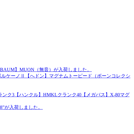
BAUM】MUON（無音）が入荷しました。
ズ】ボルケーノⅡ【へドン】マグナムトーピード（ボーンコレクシ
ク3【ハンクル】HMKLクランク40【メガバス】X-80マグ
8”が入荷しました。