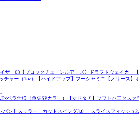
イザー08【ブロックチェーンルアーズ】ドラフトウェイカー【
ハイピッチャー（1oz）【ハイドアップ】フーシャミニ【ノリー
。
xペラ仕様（魚矢SPカラー）【マドタチ】ソフトハ二タスクラン
パン】スリラー、カットスイング3.0”、スライスフィッシュ2.