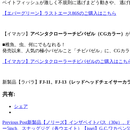
ベイトフィッシュが激しく不規則に逃げまどう動きや、 逃げ
【エバーグリーン】ラストエース86Sのご購入はこちら
【イマカツ】
アベンタクローラーチビバゼル（CGカラー）
が
■稚魚、虫、何にでもなれる！
発売以来、人気の極小バゼルこと「チビバゼル」に、CGカ
【イマカツ】アベンタクローラーチビバゼルのご購入はこち
新製品【ラパラ】
FJ-11、FJ-13（レッドヘッドチェイサーカ
共有:
シェア
Previous Post
新製品【ノリーズ】インザベイトバス（30g）、
ー5inch、スナッグジグ（各ウエイト）【issei】G.C.ワカペ