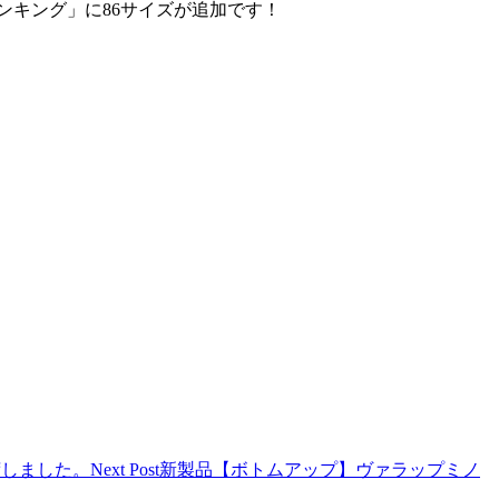
ンキング」に86サイズが追加です！
荷しました。
Next Post
新製品【ボトムアップ】ヴァラップミノ