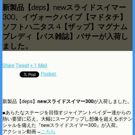
新製品【deps】newスライドスイマー
300、イヴォークバイブ【マドタチ】
ソフトハ二タス 4【ザップ】マグナム
ブレディ【バス雑誌】バサーが入荷し
ました。
Share
Tweet
+ 1
Mail
Pocket
新製品【deps】
newスライドスイマー300
が入荷しました。
■あらたなステージを目指すジャイアントベイダー達からの
熱い要望に応え、大幅にスープアップし想像を超えるポテン
シャルを備えた『newスライドスイマー300』が入荷。
アクション動画→
こちら