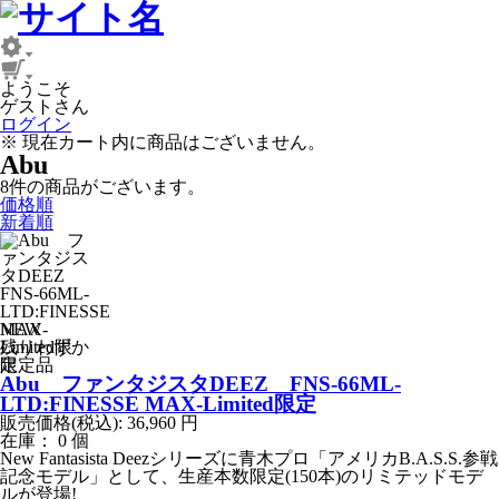
ようこそ
ゲストさん
ログイン
※ 現在カート内に商品はございません。
Abu
8
件
の商品がございます。
価格順
新着順
NEW
残りわずか
限定品
Abu ファンタジスタDEEZ FNS-66ML-
LTD:FINESSE MAX-Limited限定
販売価格(税込):
36,960
円
在庫： 0 個
New Fantasista Deezシリーズに青木プロ「アメリカB.A.S.S.参戦
記念モデル」として、生産本数限定(150本)のリミテッドモデ
ルが登場!