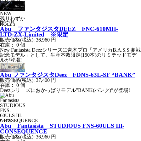
NEW
残りわずか
限定品
Abu ファンタジスタDEEZ FNC-610MH-
LTD:ZX-Limited ※限定
販売価格(税込):
36,960
円
在庫： 0 個
New Fantasista Deezシリーズに青木プロ「アメリカB.A.S.S.参戦
記念モデル」として、生産本数限定(150本)のリミテッドモデ
ルが登場!
Abu ファンタジスタDeez FDNS-63L-SF “BANK”
販売価格(税込):
37,400
円
在庫： 0 個
Deezシリーズにおかっぱりモデル”BANK(バンク)”が登場!
NEW
Abu Fantasista STUDIOUS FNS-60ULS III-
CONSEQUENCE
販売価格(税込):
36,960
円