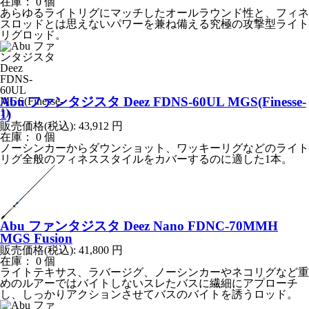
在庫： 0 個
あらゆるライトリグにマッチしたオールラウンド性と、フィネ
スロッドとは思えないパワーを兼ね備える究極の攻撃型ライト
リグロッド。
Abu ファンタジスタ Deez FDNS-60UL MGS(Finesse-
1)
販売価格(税込):
43,912
円
在庫： 0 個
ノーシンカーからダウンショット、ワッキーリグなどのライト
リグ全般のフィネススタイルをカバーするのに適した1本。
Abu ファンタジスタ Deez Nano FDNC-70MMH
MGS Fusion
販売価格(税込):
41,800
円
在庫： 0 個
ライトテキサス、ラバージグ、ノーシンカーやネコリグなど重
めのルアーではバイトしないスレたバスに繊細にアプローチ
し、しっかりアクションさせてバスのバイトを誘うロッド。