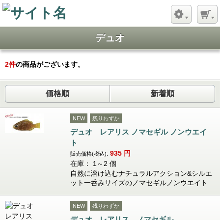
デュオ
2
件
の商品がございます。
価格順
新着順
NEW
残りわずか
デュオ レアリス ノマセギル ノンウエイ
ト
935
円
販売価格(税込):
在庫： 1～2 個
自然に溶け込むナチュラルアクション&シルエ
ット一呑みサイズのノマセギルノンウエイト
NEW
残りわずか
デュオ レアリス ノマセギル