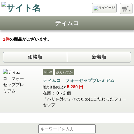
ティムコ
1
件
の商品がございます。
価格順
新着順
NEW
残りわずか
ティムコ フォーセッププレミアム
5,280
円
販売価格(税込):
在庫： 0～2 個
「ハリを外す」そのためにこだわったフォー
セップ