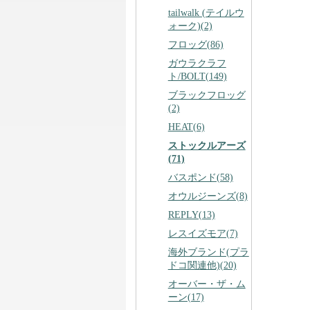
tailwalk (テイルウ
ォーク)(2)
フロッグ(86)
ガウラクラフ
ト/BOLT(149)
ブラックフロッグ
(2)
HEAT(6)
ストックルアーズ
(71)
バスポンド(58)
オウルジーンズ(8)
REPLY(13)
レスイズモア(7)
海外ブランド(プラ
ドコ関連他)(20)
オーバー・ザ・ム
ーン(17)