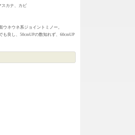
、マスカナ、カビ
面ウネウネ系ジョイントミノー。
良し、50cmUPの数知れず、60cmUP