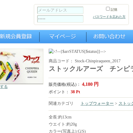
記憶
パスワードを忘れた方
商品コード：
Stock-Chinpiraqueen_2017
ストックルアーズ チンピラク
4,180
円
販売価格(税込)：
する
ポイント：
38
Pt
関連カテゴリ
トップウォーター
>
ストッ
全長:約13cm
ウエイト:約20g
カラー(写真上):C(S)