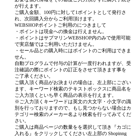
が行えます。
ご購入金額、100円に対して1ポイントとして発行さ
れ、次回購入分からご利用頂けます。
WEBSHOPポイントご利用のにつきまして
・ポイントは現金への換金は行えません。
・ポイントはサブマリンWEBSHOP内のみで使用可能
で実店舗ではご利用いただけません。
・セール品との購入時にはポイントのご利用はできま
せん。
自動プログラムで付与の計算が一度行われますが、受
注確認の際にポイントの訂正をさせて頂きます事を
ご了承ください。
ご購入頂く商品がお決まりの場合は、左上部にござい
ます、キーワード検索のテキストボックスに商品名を
ご入力頂くといち早く商品の表示を行えます。
※ご入力頂くキーワードは英文の大文字・小文字の識
別を行っておりますので、もし見つからない場合はカ
テゴリー検索のメーカー名より検索を行ってみてくだ
さい。
ご購入は商品ページの数量をを選択して頂き『カゴに
入れる』をクリックしてください左上部の Shopinng