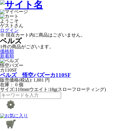
ようこそ
ゲストさん
ログイン
※ 現在カート内に商品はございません。
ベルズ
1
件
の商品がございます。
価格順
新着順
ベルズ 悟空バズーカ110SF
販売価格(税込):
1,881
円
在庫： 0 個
サイズ:110mmウエイト:18g(スローフローティング)