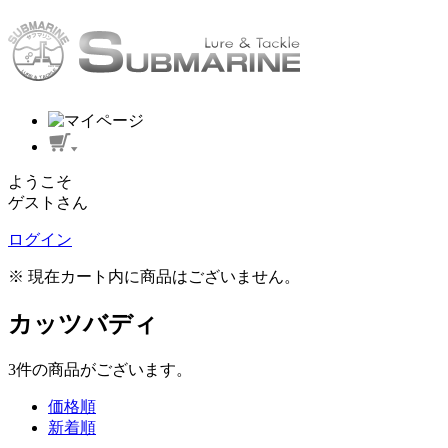
ようこそ
ゲストさん
ログイン
※ 現在カート内に商品はございません。
カッツバディ
3
件
の商品がございます。
価格順
新着順