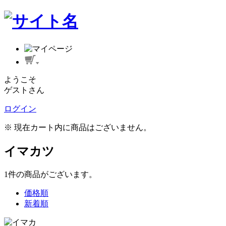
ようこそ
ゲストさん
ログイン
※ 現在カート内に商品はございません。
イマカツ
1
件
の商品がございます。
価格順
新着順