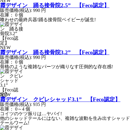
NEW
霞デザイン 踊る接骨院2.5” 【Feco認定】
販売価格(税込):
990
円
在庫： 0 個
喰わせの最終兵器!踊る接骨院ベイビーが誕生!
NEW
霞デザイン 踊る接骨院3.2” 【Feco認定】
販売価格(税込):
990
円
在庫： 0 個
骨格のような複雑なパーツが織りなす圧倒的な存在感!
NEW
霞デザイン クビレシャッド3.1” 【Feco認定】
販売価格(税込):
935
円
在庫： 0～4 個
コイツのケツ振りは…ヤバイ!
他のシャッドテールにはない、複雑な波動を生み出すシャッド
テールワーム!