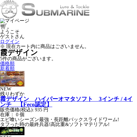
ようこそ
ゲストさん
ログイン
※ 現在カート内に商品はございません。
霞デザイン
5
件
の商品がございます。
価格順
新着順
NEW
残りわずか
霞デザイン ハイパーオマタソフト 3インチ / 4イ
ンチ 【Feco認定】
販売価格(税込):
935
円
在庫： 0 個
エビ喰いシーズン最強・長距離バックスライドワーム!
タフった時の最終兵器!高比重&ソフトマテリアル!