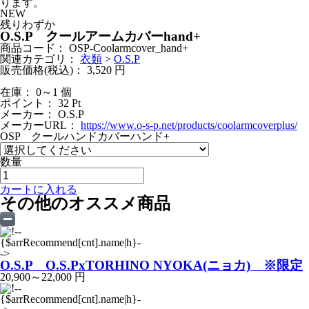
ります。
NEW
残りわずか
O.S.P クールアームカバーhand+
商品コード：
OSP-Coolarmcover_hand+
関連カテゴリ：
衣類
>
O.S.P
販売価格(税込)：
3,520
円
在庫： 0～1 個
ポイント：
32
Pt
メーカー：
O.S.P
メーカーURL：
https://www.o-s-p.net/products/coolarmcoverplus/
OSP クールハンドカバーハンド+
数量
カートに入れる
その他のオススメ商品
O.S.P O.S.PxTORHINO NYOKA(ニョカ) ※限定
20,900～22,000 円