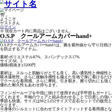
ようこそ
ゲストさん
ログイン
※ 現在カート内に商品はございません。
O.S.P クールアームカバーhand+
O.S.Pクールアームカバーhand+は、腕を紫外線から守り日焼け
を防止するアイテム。
素材:ポリエステル87%、スパンデックス17%
サイズ:M、L
価格(税抜き):3200円
素材は、スルっと肌触りがとても良く、高い通気性と伸縮性と
吸水速乾性、さらに接触冷感性も備えた生地で身に着けるだけ
でクールな着用感。さらに摩耗、引き裂き、擦り切れにも強く
優れた耐久性もあわせ持ちます。
フィンガーループを中指に掛けて使用すれば手甲部もガードし
てくれます。半袖のウェアと組み合わせることで日差しの強い
季節も快適。サイズはMとLの2サイズで左右セットでの販売と
なります。
※身体のシルエットに合わせてタイトフィットする着用感とな