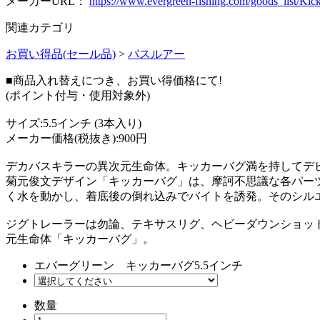
メーカーURL：
https://www.evergreen-fishing.com/goods_list/Kic
関連カテゴリ
お買い得品(セール品)
>
バスルアー
■商品入れ替えにつき、お買い得価格にて!
(ポイント付与・使用対象外)
サイズ:5.5インチ (3本入り)
メーカー価格(税抜き):900円
デカバスキラーの異次元生命体。キッカーバグ満を持してデ
菊元俊文デザイン「キッカーバグ」は、摩訶不思議な各パー
く水を動かし、着底後の倒れ込みでバイトを誘発。そのシル
ジグトレーラーは勿論、テキサスリグ、ヘビーダウンショッ
元生命体「キッカーバグ」。
エバーグリーン キッカーバグ5.5インチ
数量