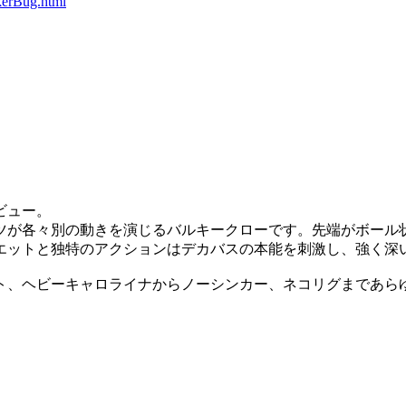
kerBug.html
ビュー。
ツが各々別の動きを演じるバルキークローです。先端がボール
エットと独特のアクションはデカバスの本能を刺激し、強く深
ト、ヘビーキャロライナからノーシンカー、ネコリグまであら