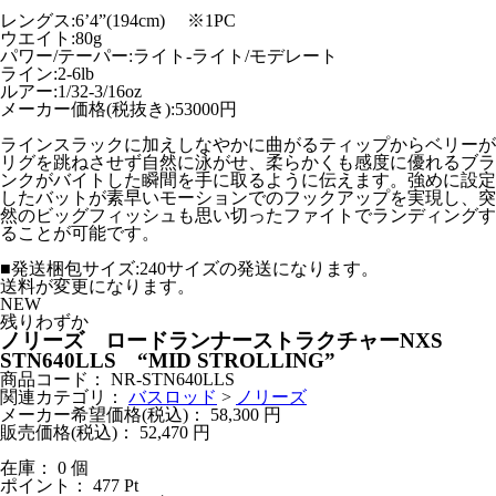
レングス:6’4”(194cm) ※1PC
ウエイト:80g
パワー/テーパー:ライト-ライト/モデレート
ライン:2-6lb
ルアー:1/32-3/16oz
メーカー価格(税抜き):53000円
ラインスラックに加えしなやかに曲がるティップからベリーが
リグを跳ねさせず自然に泳がせ、柔らかくも感度に優れるブラ
ンクがバイトした瞬間を手に取るように伝えます。強めに設定
したバットが素早いモーションでのフックアップを実現し、突
然のビッグフィッシュも思い切ったファイトでランディングす
ることが可能です。
■発送梱包サイズ:240サイズの発送になります。
送料が変更になります。
NEW
残りわずか
ノリーズ ロードランナーストラクチャーNXS
STN640LLS “MID STROLLING”
商品コード：
NR-STN640LLS
関連カテゴリ：
バスロッド
>
ノリーズ
メーカー希望価格(税込)：
58,300
円
販売価格(税込)：
52,470
円
在庫： 0 個
ポイント：
477
Pt