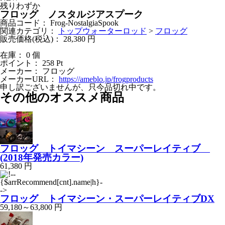
残りわずか
フロッグ ノスタルジアスプーク
商品コード：
Frog-NostalgiaSpook
関連カテゴリ：
トップウォーターロッド
>
フロッグ
販売価格(税込)：
28,380
円
在庫： 0 個
ポイント：
258
Pt
メーカー：
フロッグ
メーカーURL：
https://ameblo.jp/frogproducts
申し訳ございませんが、只今品切れ中です。
その他のオススメ商品
フロッグ トイマシーン スーパーレイティブ
(2018年発売カラー)
61,380 円
フロッグ トイマシーン・スーパーレイティブDX
59,180～63,800 円