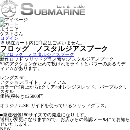
ようこそ
ゲストさん
ログイン
※ 現在カート内に商品はございません。
フロッグ ノスタルジアスプーク
新作ロッド ソリッドグラス素材:ノスタルジアスプーク
5ftのアクションがためて投げれるライトとパワーのあるミデ
ィアムがあります。
レングス:5ft
アクション:ライト、ミディアム
カラー(写真上から):クリア×オレンジスレッド、パープルクリ
スタル
価格(税抜き):25800円
オリジナルSICガイドを使っているソリッドグラス。
■発送梱包180サイズでの発送になります。
送料が変更になりますので、お店からの確認メールにてお知ら
せいたします。
NEW