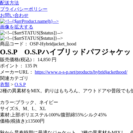
配送方法
プライバシーポリシー
お問い合わせ
画像を拡大する
商品コード：
OSP-Hybridjacket_hood
O.S.P O.S.Pハイブリッドパフジャケ
販売価格(税込)：
14,850
円
ポイント：
135
Pt
メーカーURL：
https://www.o-s-p.net/products/hybridjackethood/
関連カテゴリ
衣類
>
O.S.P
2種の異素材をMIX。釣りはもちろん、アウトドアや普段でも使
カラー:ブラック、ネイビー
サイズ:S、M、L、XL
素材:上部ポリエステル100%/腹部綿55%シルク45%
価格(税抜き):13500円
秋から早春時期に最適なジャケット。2種の異素材をMIXし、