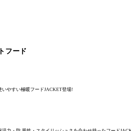
ットフード
いやすい極暖フードJACKET登場!
保温力・防 風性・スタイリッシュさを合わせ持ったフードJAC