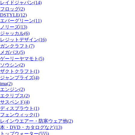
レイドジャパン(14)
フロッグ(2)
DSTYLE(12)
エバーグリーン(11)
ノリーズ(13)
ジャッカル(6)
レジットデザイン(16)
ガンクラフト(7)
メガバス(5)
ゲーリーヤマモト(5)
ソウシン(2)
ザクトクラフト(1)
ジャンプライズ(4)
ima(2)
エンジン(2)
エクリプス(2)
サスペンド(4)
ディスプラウト(1)
フェンウィック(1)
レインウエアー・防寒ウェア他(2)
本・DVD・カタログなど(13)
トップウォーター(555)